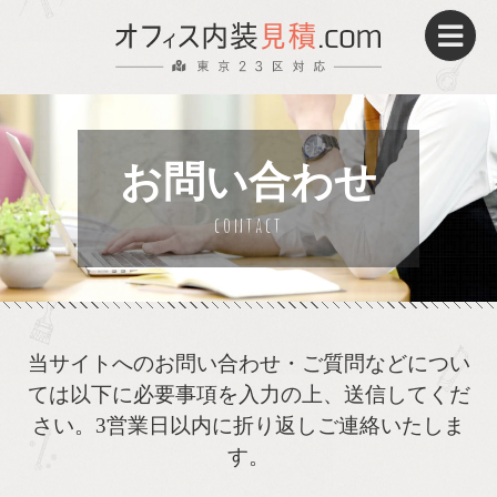
パーティション
床貼替え・OAフロア
お問い合わせ
壁紙・クロス
電気工事
施工事例
UP!
当サイトへのお問い合わせ・ご質問などについ
当サイトで見積りするメリット
ては
以下に必要事項を入力の上、送信してくだ
さい。
3営業日以内に折り返しご連絡いたしま
す。
当社が選ばれる理由