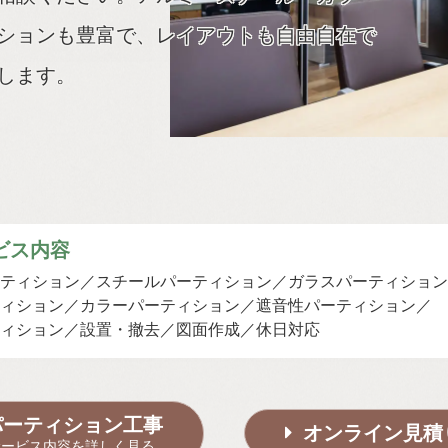
ションも豊富で、レイアウトも自由自在で
します。
ビス内容
ティション
スチールパーティション
ガラスパーティション
ィション
カラーパーティション
遮音性パーティション
ィション
設置・撤去
図面作成
休日対応
パーティション工事
オンライン見積
サービス内容を詳しく見る