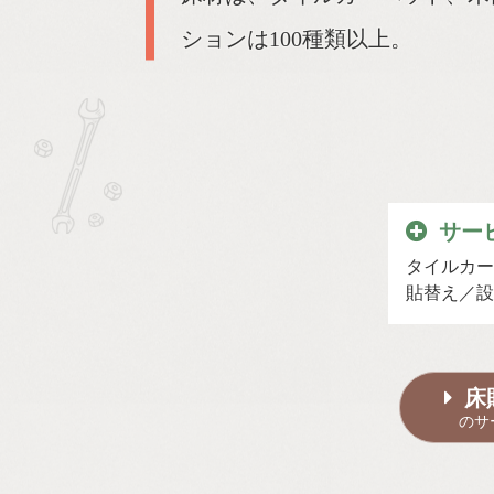
ションは100種類以上。
サー
タイルカー
貼替え
設
床
のサ