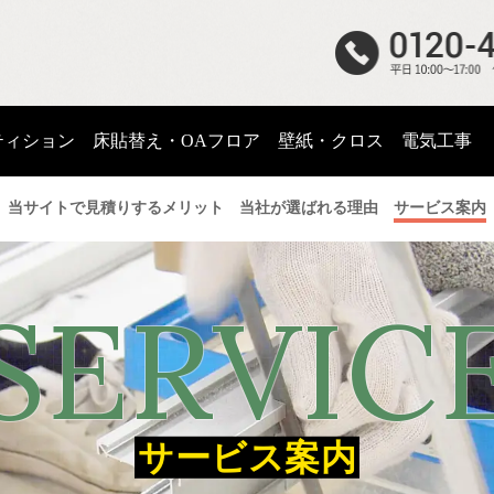
ティション
床貼替え・OAフロア
壁紙・クロス
電気工事
当サイトで見積りするメリット
当社が選ばれる理由
サービス案内
ーティション
床貼替え・OA
紙・クロス
電気工
サービス案内
施工事例
UP!