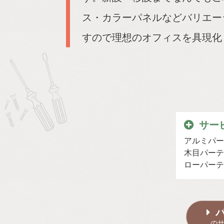
ス・カラーパネルなどバリエー
すので理想のオフィスを具現化
サー
アルミパー
木目パーテ
ローパーテ
の