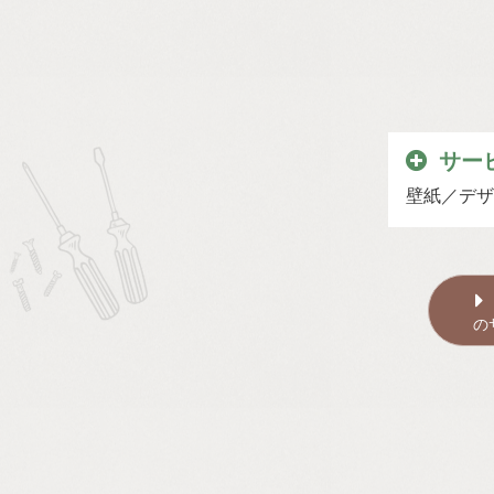
サー
壁紙
デザ
の