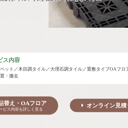
ビス内容
ペット
木目調タイル
大理石調タイル
置敷タイプOAフロ
置・撤去
貼替え・OAフロア
オンライン見積
ービス内容を詳しく見る