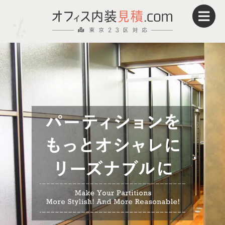
パーティション
床貼替え・OAフロア
壁紙・クロス
電気工事
施工事例
UP!
パーティション
メリット