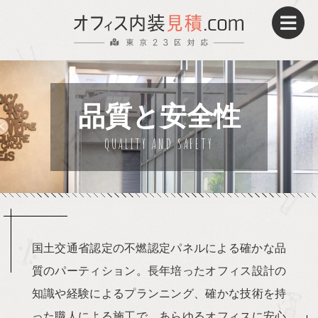
パーティション
床貼替え・OAフロア
品質と安全性
壁紙・クロス
電気工事
施工事例
UP!
国土交通省認定の不燃認定パネルによる確かな品
パーティション
質のパーティション。長年培ったオフィス設計の
メリット
知識や経験によるプランニング、確かな技術を持
った職人による施工で、あらゆるオフィスに安心