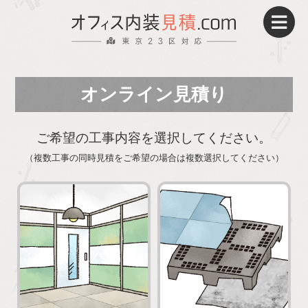
オンライン見積り
パーティション
床貼替え・OAフロア
壁紙・クロス
電気工事
ご希望の工事内容を選択してください。
（複数工事の同時見積をご希望の場合は複数選択してください）
施工事例
UP!
当サイトで見積りするメリット
当社が選ばれる理由