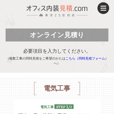
オンライン見積り
パーティション
床貼替え・OAフロア
壁紙・クロス
電気工事
必要項目を入力してください。
（複数工事の同時見積をご希望のかたは
こちら（同時見積フォーム）
へ）
施工事例
UP!
電気工事
電気工事
プラン決定までの流れ
1
STEP
/2
電気工事