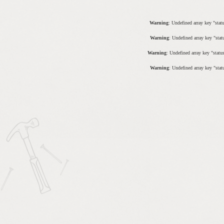
Warning
: Undefined array key "stat
Warning
: Undefined array key "sta
当サイトで見積
Warning
: Undefined array key "stat
Warning
: Undefined array key "stat
当社が選ばれる
サービス案内