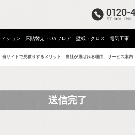
ティション
床貼替え・OAフロア
壁紙・クロス
電気工事
当サイトで見積りするメリット
当社が選ばれる理由
サービス案内
ーティション
床貼替え・OA
紙・クロス
電気工
送信完了
施工事例
UP!