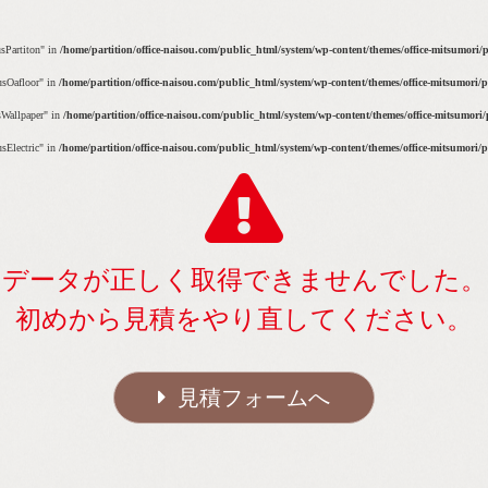
usPartiton" in
/home/partition/office-naisou.com/public_html/system/wp-content/themes/office-mitsumori/
tusOafloor" in
/home/partition/office-naisou.com/public_html/system/wp-content/themes/office-mitsumori/
りするメリット
usWallpaper" in
/home/partition/office-naisou.com/public_html/system/wp-content/themes/office-mitsumori
usElectric" in
/home/partition/office-naisou.com/public_html/system/wp-content/themes/office-mitsumori/
理由
データが正しく取得できませんでした。
初めから見積をやり直してください。
見積フォームへ